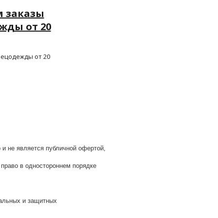
 заказы
жды от 20
ецодежды от 20
р
и
не
является
публичной
офертой
,
право
в
одностороннем
порядке
альных и защитных