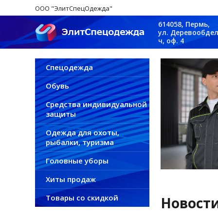
ООО "ЭлитСпецОдежда"
614058, Пермь,
ул. Деревообдел
ч, оф. 4
Спецодежда
Обувь
Средства индивидуальной
защиты
Одежда для охоты,
рыбалки, туризма
Головные уборы
Хиты продаж
Товары со скидкой
Новости