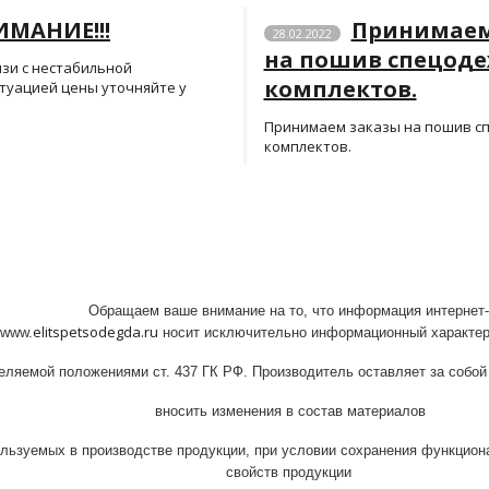
МАНИЕ!!!
Принимаем
28.02.2022
на пошив спецоде
язи с нестабильной
комплектов.
туацией цены уточняйте у
Принимаем заказы на пошив сп
комплектов.
Обращаем
ваше
внимание
на
то
,
что
информация
интернет
-
elitspetsodegda.ru
www
.
носит
исключительно
информационный
характе
еляемой
положениями
ст
.
437
ГК
РФ
.
Производитель
оставляет
за
собой
вносить
изменения
в
состав
материалов
ользуемых
в
производстве
продукции, при условии сохранения функцион
свойств продукции