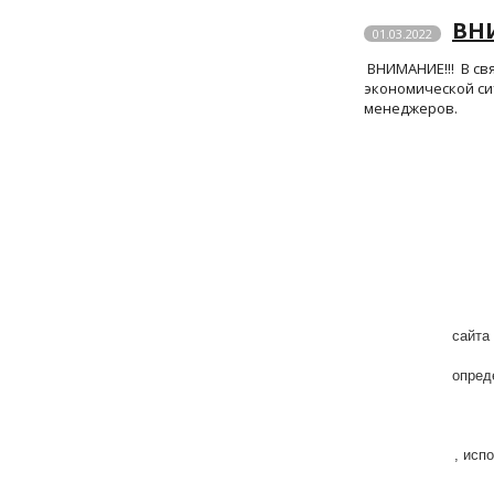
ВНИ
01.03.2022
ВНИМАНИЕ!!! В св
экономической си
менеджеров.
сайта
опред
,
исп